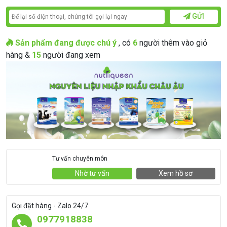
GỬI
Sản phẩm đang được chú ý
, có
6
người thêm vào giỏ
hàng &
15
người đang xem
Tư vấn chuyên môn
Nhờ tư vấn
Xem hồ sơ
Gọi đặt hàng - Zalo 24/7
0977918838